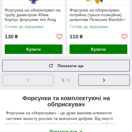
Форсунка на обприскувач на
Форсунка на обприскувач
трубу діаметром 40мм
потрійна (трьох-позиційна)
Корпус форсунки тип Arag
шлангова Польська Biardzki /
Форсунки для обприскувача
Форсунки для обприскувача
Готово до відправки
Готово до відправки
130
110
₴
₴
Купити
Купити
Показати ще
1
/ 8
Форсунки та комплектуючі на
обприскувач
Форсунки на обприскувач – це дуже важливі елементи
системи захисту рослин та внесення добрив. Від якості
розпилу, герметичності з'єднань та правильного підбору
комплектуючих прямо залежить рівномірність обробки
Показати все