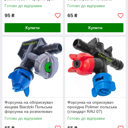
обприскувача
форсунка на обприскувач
Готово до відправки
Готово до відправки
95
65
₴
₴
Купити
Купити
Форсунка на обприскувач
Форсунка на оприскувач
кінцева Biardzki Польська
прохідна Polimer польська
форсунка на розпилювач
(стандарт RAU 07)
Форсунки для обприскувача
Готово до відправки
Готово до відправки