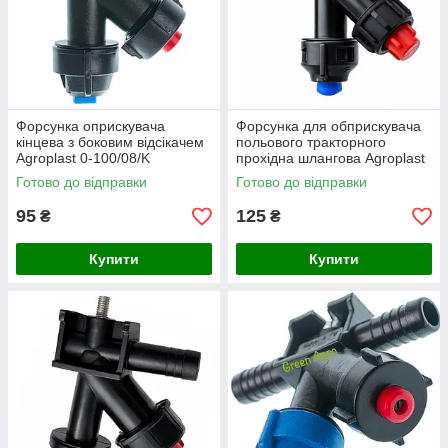
Форсунка оприскувача
Форсунка для обприскувача
кінцева з боковим відсікачем
польового тракторного
Agroplast 0-100/08/K
прохідна шлангова Agroplast
100/08/P серії PRO стандарт
Готово до відправки
Готово до відправки
ARAG
95
125
₴
₴
Купити
Купити