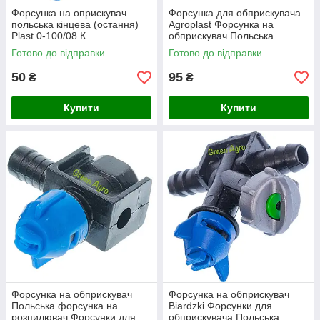
Форсунка на оприскувач
Форсунка для обприскувача
польська кінцева (остання)
Agroplast Форсунка на
Plast 0-100/08 К
обприскувач Польська
форсунка на обприскувач
Готово до відправки
Готово до відправки
50
95
₴
₴
Купити
Купити
Форсунка на обприскувач
Форсунка на обприскувач
Польська форсунка на
Biardzki Форсунки для
розпилювач Форсунки для
обприскувача Польська