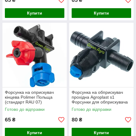
65
65
₴
₴
Купити
Купити
Форсунка на оприскувач
Форсунка на обприскувач
кінцева Polimer Польща
прохідна Agroplast s1
(стандарт RAU 07)
Форсунки для обприскувача
Форсунки для обприскувачів
Готово до відправки
Готово до відправки
Польща
65
80
₴
₴
Купити
Купити