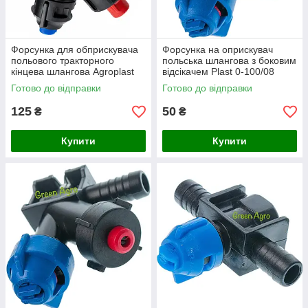
Форсунка для обприскувача
Форсунка на оприскувач
польового тракторного
польська шлангова з боковим
кінцева шлангова Agroplast
відсікачем Plast 0-100/08
100/08/K серії PRO стандарт
(прохідна)
Готово до відправки
Готово до відправки
ARAG
125
50
₴
₴
Купити
Купити