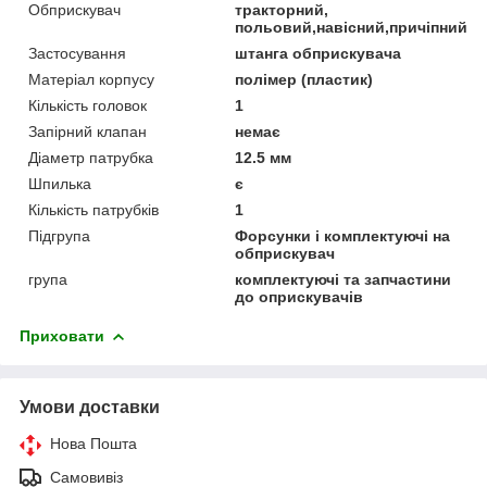
Обприскувач
тракторний,
польовий,навісний,причіпний
Застосування
штанга обприскувача
Матеріал корпусу
полімер (пластик)
Кількість головок
1
Запірний клапан
немає
Діаметр патрубка
12.5 мм
Шпилька
є
Кількість патрубків
1
Підгрупа
Форсунки і комплектуючі на
обприскувач
група
комплектуючі та запчастини
до оприскувачів
Приховати
Умови доставки
Нова Пошта
Самовивіз