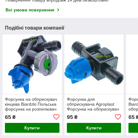
Повернення товару впродовж 14 днів безкоштовно
Всі умови повернення
Подібні товари компанії
Форсунка на обприскувач
Форсунка для
Форс
кінцева Biardzki Польська
обприскувача Agroplast
Biar
форсунка на розпилювач
Форсунка на обприскувач
обпр
Форсунки для
Польська форсунка на
форс
65
95
65
₴
₴
обприскувача
обприскувач
Купити
Купити