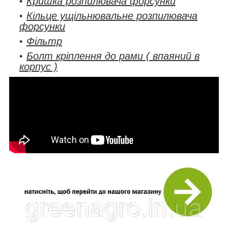
Кришка розпилювача форсунки
Кільце ущільнювальне розпилювача
форсунки
Фільтр
Болт кріплення до рами ( впаяний в
корпус )