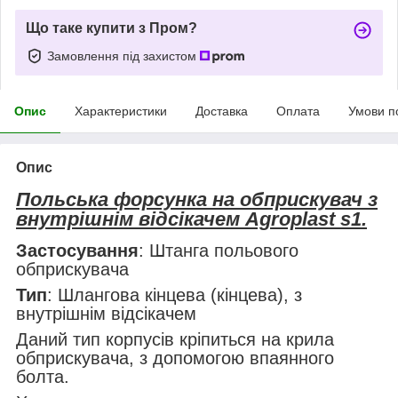
Що таке купити з Пром?
Замовлення під захистом
Опис
Характеристики
Доставка
Оплата
Умови п
Опис
Польська форсунка на обприскувач з
внутрішнім відсікачем Agroplast s1.
Застосування
: Штанга польового
обприскувача
Тип
: Шлангова кінцева (кінцева), з
внутрішнім відсікачем
Даний тип корпусів кріпиться на крила
обприскувача, з допомогою впаянного
болта.