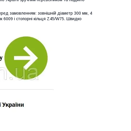
еред замовленням: зовнішній діаметр 300 мм, 4
ик 6009 і стопорні кільця Z45/W75. Швидко