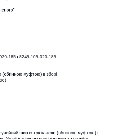
леного”
-020-185 і 8245-105-020-185
ю (обгінною муфтою) в зборі
ією)
учейний шків із тріскачкою (обгінною муфтою) в
о по Україні зручним перевізником та надійно