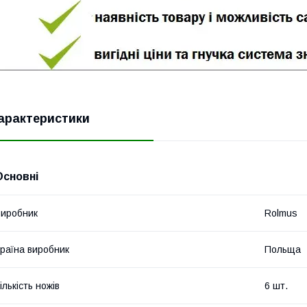
арактеристики
Основні
иробник
Rolmus
раїна виробник
Польща
ількість ножів
6 шт.