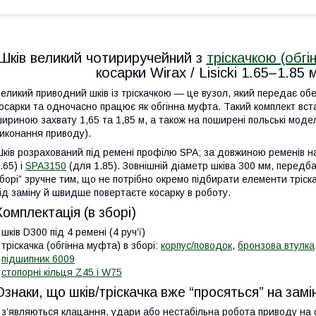
Шків великий чотириручейний з
тріскачкою (обг
косарки Wirax / Lisicki 1.65–1.85
еликий приводний шків із тріскачкою — це вузол, який передає о
осарки та одночасно працює як обгінна муфта. Такий комплект встан
ириною захвату 1,65 та 1,85 м, а також на поширені польські модел
иконання приводу).
ків розрахований під ремені профілю SPA; за довжиною ременів н
.65) і
SPA3150
(для 1.85). Зовнішній діаметр шківа 300 мм, передбач
борі” зручне тим, що не потрібно окремо підбирати елементи тріск
ід заміну й швидше повертаєте косарку в роботу.
Комплектація (в зборі)
 шків D300 під 4 ремені (4 руч’ї)
 тріскачка (обгінна муфта) в зборі:
корпус/поводок
,
бронзова втулка
•
підшипник 6009
•
стопорні кільця Z45 і W75
Ознаки, що шків/тріскачка вже “просяться” на замі
 з’являються клацання, удари або нестабільна робота приводу на