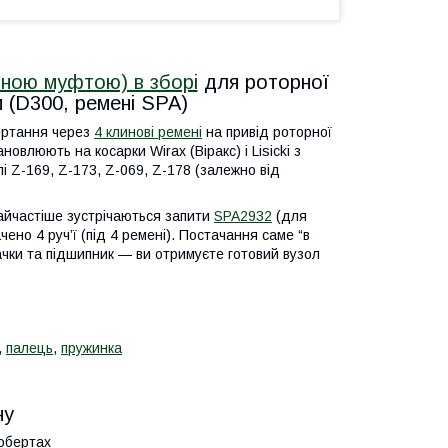
інною муфтою) в зборі
для роторної
 м (D300, ремені SPA)
бертання через
4 клинові ремені
на привід роторної
овлюють на косарки Wirax (Віракс) і Lisicki з
і Z-169, Z-173, Z-069, Z-178 (залежно від
айчастіше зустрічаються запити
SPA2932
(для
ено 4 руч’ї (під 4 ремені). Постачання саме “в
ачки та підшипник — ви отримуєте готовий вузол
,
палець
,
пружинка
ну
 обертах