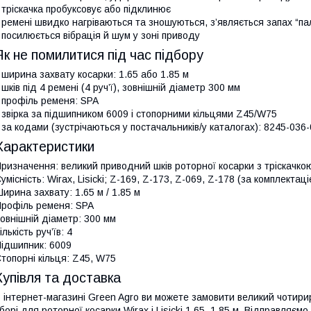
 тріскачка пробуксовує або підклинює
 ремені швидко нагріваються та зношуються, з’являється запах “па
 посилюється вібрація й шум у зоні приводу
Як не помилитися під час підбору
 ширина захвату косарки: 1.65 або 1.85 м
 шків під 4 ремені (4 руч’ї), зовнішній діаметр 300 мм
 профіль ременя: SPA
 звірка за підшипником 6009 і стопорними кільцями Z45/W75
 за кодами (зустрічаються у постачальників/у каталогах): 8245-036
Характеристики
ризначення: великий приводний шків роторної косарки з тріскачко
умісність: Wirax, Lisicki; Z-169, Z-173, Z-069, Z-178 (за комплектац
ирина захвату: 1.65 м / 1.85 м
рофіль ременя: SPA
овнішній діаметр: 300 мм
ількість руч’їв: 4
ідшипник: 6009
топорні кільця: Z45, W75
Купівля та доставка
 інтернет-магазині Green Agro ви можете замовити великий чотирир
борі для роторної косарки Wirax і Lisicki 1.65–1.85 м. Відправляєм