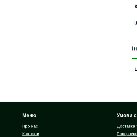
Ш
І
Ц
Меню
Умови с
Про нас
Доставка 
Контакти
Поверненн