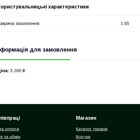
Користувальницькі характеристики
ирина захоплення
1.65
нформація для замовлення
іна:
3 200 ₴
півпраці
Магазин
та оплата
Каталог товарів
я та обмін
Відгуки