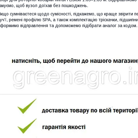
акуємо, щоб вузол доїхав без пошкоджень.
кщо сумніваєтеся щодо сумісності, підкажемо, що краще звірити п
уч’ї, ремені профілю SPA, а також комплектацію тріскачки, підшипн
формимо відправлення та допоможемо підібрати аналог за кодом.