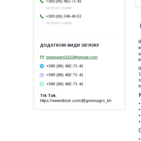
+380 (96) 482-71-41
зв'язок з нами
+380 (66) 349-49-52
зв'язок з нами
В
к
ш
greenagro3223@gmail.com
в
+380 (96) 482-71-41
Ш
1
+380 (96) 482-71-41
з
+380 (96) 482-71-41
п
Tik Tok
https://www.tiktok.com/@greenagro_kh
•
•
•