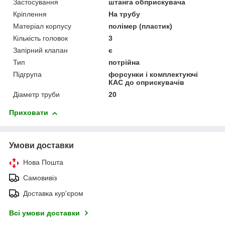
Застосування
штанга обприскувача
Кріплення
На трубу
Матеріал корпусу
полімер (пластик)
Кількість головок
3
Запірний клапан
є
Тип
потрійна
Підгрупа
форсунки і комплектуючі
КАС до оприскувачів
Діаметр труби
20
Приховати
Умови доставки
Нова Пошта
Самовивіз
Доставка кур'єром
Всі умови доставки