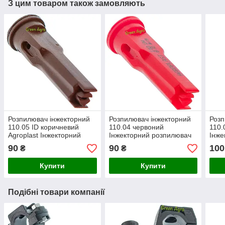
З цим товаром також замовляють
Розпилювач інжекторний
Розпилювач інжекторний
Розп
110.05 ID коричневий
110.04 червоний
110.
Agroplast Інжекторний
Інжекторний розпилювач
Інже
розпилювач Розпилювач
Розпилювач інжекторний
Розп
90
90
100
₴
₴
інжекторний
інжекторні Розпилювачі
інже
Купити
Купити
Подібні товари компанії