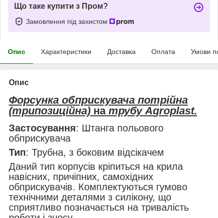
Що таке купити з Пром?
Замовлення під захистом
Опис
Характеристики
Доставка
Оплата
Умови п
Опис
Форсунка обприскувача потрійна
(трипозиційна)
на
трубу
A
groplast.
Застосування
: Штанга польового
обприскувача
Тип
: Трубна, з боковим відсікачем
Даний тип корпусів кріпиться на крила
навісних, причіпних,
самохідних
обприскувачів. Комплектуються гумово
технічними деталями з силікону, що
сприятливо позначається на тривалість
роботи і зносу.