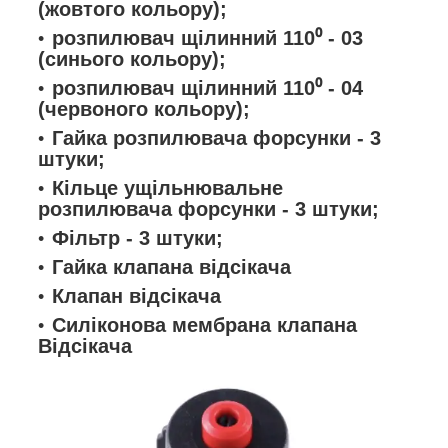
(жовтого кольору);
розпилювач
щілинний
110⁰ - 03
(синього кольору);
розпилювач
щілинний
110⁰ - 04
(червоного кольору);
Гайка розпилювача форсунки - 3
штуки
;
Кільце ущільнювальне
розпилювача форсунки
- 3 штуки
;
Фільтр
- 3 штуки
;
Гайка клапана відсікача
Клапан відсікача
Силіконова мембрана клапана
Відсікача