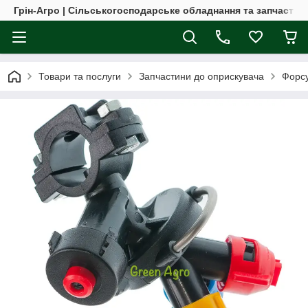
Грін-Агро | Сільськогосподарське обладнання та запчастин
Товари та послуги
Запчастини до оприскувача
Форсу