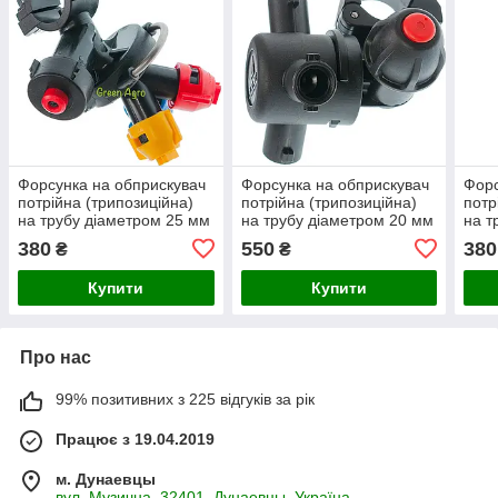
Форсунка на обприскувач
Форсунка на обприскувач
Форс
потрійна (трипозиційна)
потрійна (трипозиційна)
потр
на трубу діаметром 25 мм
на трубу діаметром 20 мм
на т
Agroplast.
Arag Італія
Agro
380
550
380
₴
₴
Купити
Купити
Про нас
99% позитивних з 225 відгуків за рік
Працює з 19.04.2019
м. Дунаевцы
вул. Музична, 32401, Дунаевцы, Україна