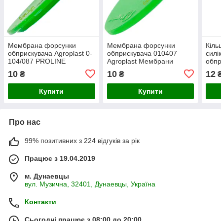
Мембрана форсунки
Мембрана форсунки
Кіль
обприскувача Agroplast 0-
обприскувача 010407
силі
104/087 PROLINE
Agroplast Мембрани
обпр
силіконова посилена
обприскувача Мембрана
Agro
10
10
12
₴
₴
відсікача форсунки
Купити
Купити
Про нас
99% позитивних з 224 відгуків за рік
Працює з 19.04.2019
м. Дунаевцы
вул. Музична, 32401, Дунаевцы, Україна
Контакти
Сьогодні працює з 08:00 до 20:00