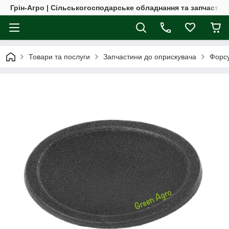
Грін-Агро | Сільськогосподарське обладнання та запчастин
Товари та послуги
Запчастини до оприскувача
Форсу