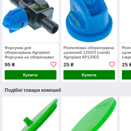
Форсунка для
Розпилювач обприскувача
Розп
обприскувача Agroplast
щілинний 120/03 (синій)
щіли
Форсунка на обприскувач
Agroplast AP12003
(чер
Польська форсунка на
95
25
25
₴
₴
обприскувач
Купити
Купити
Подібні товари компанії