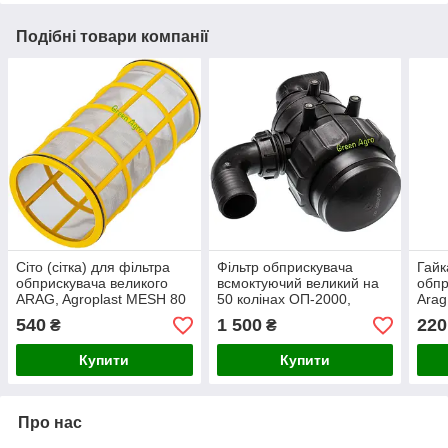
Подібні товари компанії
Сіто (сітка) для фільтра
Фільтр обприскувача
Гайк
обприскувача великого
всмоктуючий великий на
обпр
ARAG, Agroplast MESH 80
50 колінах ОП-2000,
Arag
(жовта)
Agroplast AP14F_50
540
1 500
220
₴
₴
Купити
Купити
Про нас