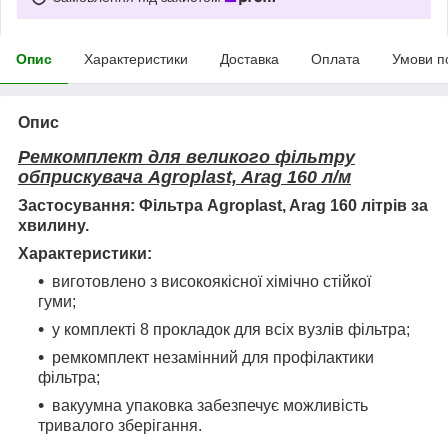
Опис
Характеристики
Доставка
Оплата
Умови п
Опис
Ремкомплект для великого фільтру
обприскувача Agroplast, Arag 160 л/м
Застосування: Фільтра Agroplast, Arag 160 літрів за
хвилину.
Характеристики:
виготовлено з високоякісної хімічно стійко
ї
гуми;
у комплекті 8 прокладок для всіх вузлів фільтра;
ремкомплект незамінний для профілактики
фільтра;
вакуумна упаковка забезпечує можливість
тривалого зберігання.