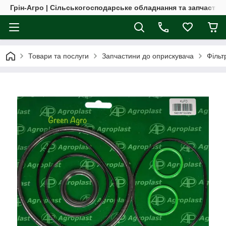
Грін-Агро | Сільськогосподарське обладнання та запчастин
Товари та послуги
Запчастини до оприскувача
Фільт