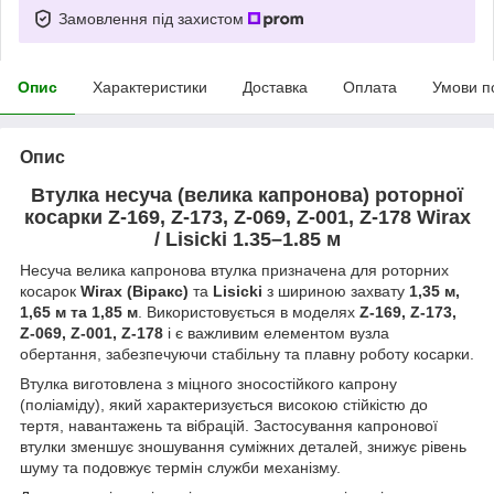
Замовлення під захистом
Опис
Характеристики
Доставка
Оплата
Умови п
Опис
Втулка несуча (велика капронова) роторної
косарки Z-169, Z-173, Z-069, Z-001, Z-178 Wirax
/ Lisicki 1.35–1.85 м
Несуча велика капронова втулка призначена для роторних
косарок
Wirax (Віракс)
та
Lisicki
з шириною захвату
1,35 м,
1,65 м та 1,85 м
. Використовується в моделях
Z-169, Z-173,
Z-069, Z-001, Z-178
і є важливим елементом вузла
обертання, забезпечуючи стабільну та плавну роботу косарки.
Втулка виготовлена з міцного зносостійкого капрону
(поліаміду), який характеризується високою стійкістю до
тертя, навантажень та вібрацій. Застосування капронової
втулки зменшує зношування суміжних деталей, знижує рівень
шуму та подовжує термін служби механізму.