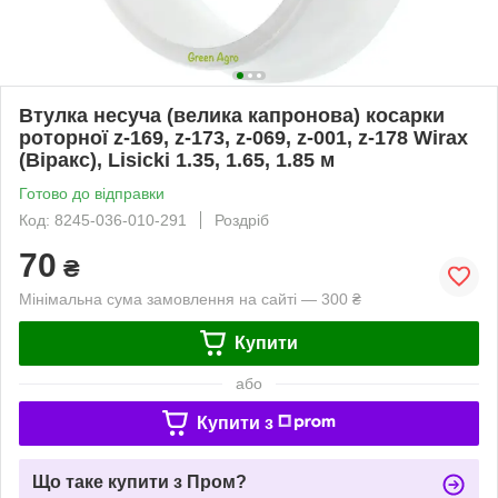
Втулка несуча (велика капронова) косарки
роторної z-169, z-173, z-069, z-001, z-178 Wirax
(Віракс), Lisicki 1.35, 1.65, 1.85 м
Готово до відправки
Код: 8245-036-010-291
Роздріб
70
₴
Мінімальна сума замовлення на сайті — 300 ₴
Купити
або
Купити з
Що таке купити з Пром?