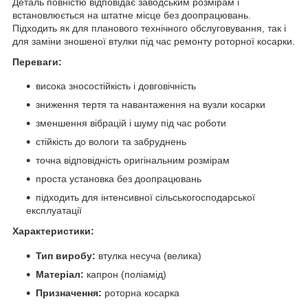
Деталь повністю відповідає заводським розмірам і
встановлюється на штатне місце без доопрацювань.
Підходить як для планового технічного обслуговування, так і
для заміни зношеної втулки під час ремонту роторної косарки.
Переваги:
висока зносостійкість і довговічність
зниження тертя та навантаження на вузли косарки
зменшення вібрацій і шуму під час роботи
стійкість до вологи та забруднень
точна відповідність оригінальним розмірам
проста установка без доопрацювань
підходить для інтенсивної сільськогосподарської
експлуатації
Характеристики:
Тип виробу:
втулка несуча (велика)
Матеріал:
капрон (поліамід)
Призначення:
роторна косарка