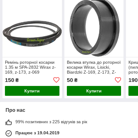
Ремінь роторної косарки
Велика втулка до роторної
Кри
1.35 м SPA-2832 Wirax z-
косарки Wirax, Lisicki,
(пил
169, z-173, z-069
Biardzki Z-169, Z-173, Z-
рото
069 (1.35, 1.65, 1.85 м)
Lisi
150
50
190
₴
₴
Z-17
036-
Купити
Купити
Про нас
99% позитивних з 225 відгуків за рік
Працює з 19.04.2019