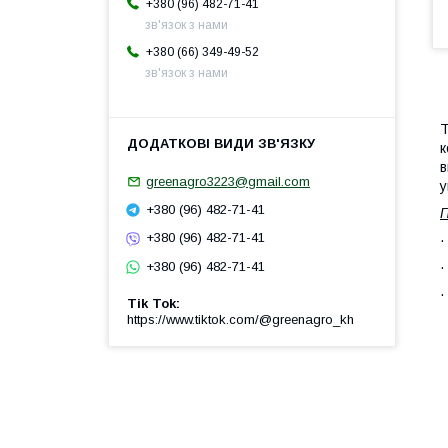
+380 (96) 482-71-41
зв'язок з нами
+380 (66) 349-49-52
зв'язок з нами
Т
к
в
greenagro3223@gmail.com
у
+380 (96) 482-71-41
П
+380 (96) 482-71-41
+380 (96) 482-71-41
Tik Tok
https://www.tiktok.com/@greenagro_kh