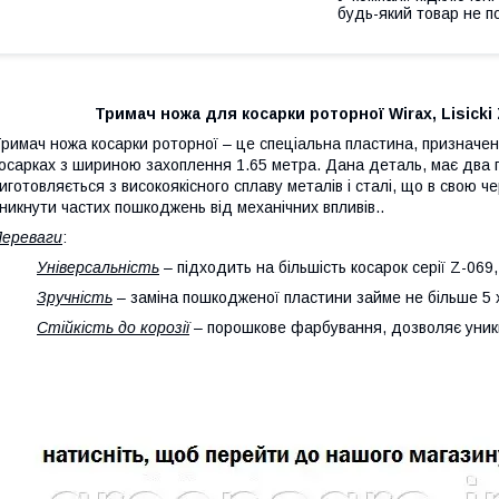
будь-який товар не п
Тримач ножа для косарки роторної Wirax, Lisicki Z-
римач ножа косарки роторної – це спеціальна пластина, призначена
осарках з шириною захоплення 1.65 метра. Дана деталь, має два 
иготовляється з високоякісного сплаву металів і сталі, що в свою 
никнути частих пошкоджень від механічних впливів..
ереваги
:
·
Універсальність
– підходить на більшість косарок серії Z-069,
·
Зручність
– заміна пошкодженої пластини займе не більше 5 
·
Стійкість до корозії
– порошкове фарбування, дозволяє уникн