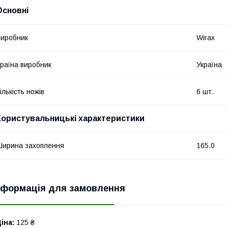
Основні
иробник
Wirax
раїна виробник
Україна
ількість ножів
6 шт.
Користувальницькі характеристики
ирина захоплення
165.0
нформація для замовлення
іна:
125 ₴