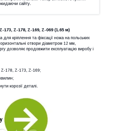
окидаючи сайту.
173, Z-178, Z-169, Z-069 (1.65 м)
 для кріплення та фіксації ножа на польських
горизонтальні отвори діаметром 12 мм,
чергу дозволяє продовжити експлуатацію виробу і
 Z-178, Z-173, Z-169;
хвилин;
ути корозії деталі.