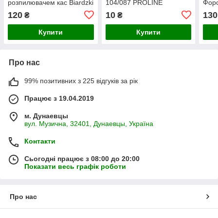
розпилювачем кас Biardzki
104/087 PROLINE
Форс
Форсунка потрійна для
силіконова посилена
Форс
120
10
130
₴
₴
обприскувача G-01
обпр
Купити
Купити
Про нас
99% позитивних з 225 відгуків за рік
Працює з 19.04.2019
м. Дунаевцы
вул. Музична, 32401, Дунаевцы, Україна
Контакти
Сьогодні працює з 08:00 до 20:00
Показати весь графік роботи
Про нас