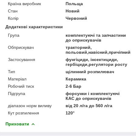
Країна виробник
Польща
Стан
Новий
Колір
Червоний
Додаткові характеристики
Група
комплектуючі та запчастини
до оприскувачів
Обприскувач
тракторний,
польовий,навісний,причіпний
Застосування
фунгіциди, інсектициди,
гербіциди,регулятори росту
Тип
щілинний розпилювач
Матеріал
Керамика
Робочий тиск
2-6 Бар
Підгрупа
форсунки і комплектуючі
КАС до оприскувачів
діапазон норм виливу
від 20 л/га до 560 л/га
Кут розпилення
120°
Приховати