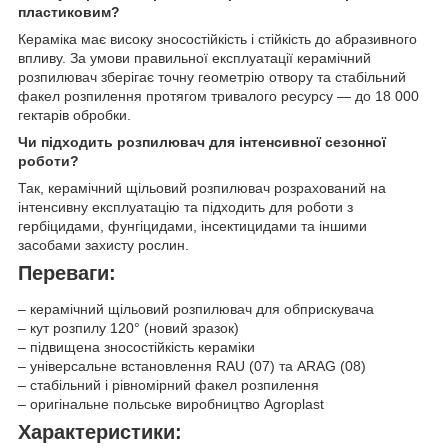
пластиковим?
Кераміка має високу зносостійкість і стійкість до абразивного
впливу. За умови правильної експлуатації керамічний
розпилювач зберігає точну геометрію отвору та стабільний
факел розпилення протягом тривалого ресурсу — до 18 000
гектарів обробки.
Чи підходить розпилювач для інтенсивної сезонної
роботи?
Так, керамічний щільовий розпилювач розрахований на
інтенсивну експлуатацію та підходить для роботи з
гербіцидами, фунгіцидами, інсектицидами та іншими
засобами захисту рослин.
Переваги:
– керамічний щільовий розпилювач для обприскувача
– кут розпилу 120° (новий зразок)
– підвищена зносостійкість кераміки
– універсальне встановлення RAU (07) та ARAG (08)
– стабільний і рівномірний факел розпилення
– оригінальне польське виробництво Agroplast
Характеристики: