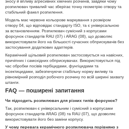
зносу й впливу агресивних хімічних розчинів, завдяки чому
розпилювач тривалий час зберігає точну геометрію отвору та
стабільний факел розпилення.
Модель має червоне кольорове маркування з розміром
отвору 04, що відповідає стандарту ISO, та є універсальною
за встановленням. Розпилювач сумісний з корпусами
форсунок стандартів RAU (07) і ARAG (08), що дозволяє
використовувати його на більшості сучасних обприскувачів без
застосування додаткових адаптерів.
Керамічний щільовий розпилювач застосовується на навісних,
причіпних і самохідних обприскувачах. Використовується під
час обробки посівів гербіцидами, фунгіцидами та
інсектицидами, забезпечуючи стабільну норму виливу та
рівномірний розподіл робочого розчину по всій ширині захвату
штанги.
FAQ — поширені запитання
Чи підходить розпилювач для різних типів форсунок?
Так, розпилювач є універсальним і сумісний з корпусами
форсунок стандартів ARAG (08) та RAU (07), що дозволяє
використовувати його без заміни корпусу.
У чому перевага керамічного розпилювача порівняно з