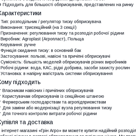
️ Підходить для більшості обприскувачів, представлених на ринку
Характеристики
 Тип: розподільник / регулятор тиску обприскувача
 Виконання: трисекційний (на 3 секції)
 Призначення: регулювання тиску та розподіл робочої рідини
 Виробник: Agroplast (Агропласт), Польща
 Керування: ручне
 Функція скидання тиску: в основний бак
 Застосування: польові, навісні та причіпні обприскувачі
 Сумісність: більшість моделей обприскувачів різних виробників
 Робочі рідини: вода, КАС, рідкі добрива, засоби захисту рослин
 Установка: в напірну магістраль системи обприскування
Кому підходить
 Власникам навісних і причіпних обприскувачів
 Користувачам обприскувачів із секційною штангою
 Фермерським господарствам та агропідприємствам
 Для заміни або модернізації вузла регулювання тиску
 Для точного контролю витрати робочої рідини
Купівля та доставка
 інтернет-магазині «Грін Агро» ви можете купити надійний розпод