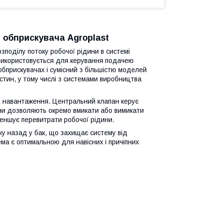
 обприскувача Agroplast
поділу потоку робочої рідини в системі
 використовується для керування подачею
обприскувачах і сумісний з більшістю моделей
стин, у тому числі з системами виробництва
ни навантаження. Центральний клапан керує
ани дозволяють окремо вмикати або вимикати
меншує перевитрати робочої рідини.
у назад у бак, що захищає систему від
ма є оптимальною для навісних і причіпних