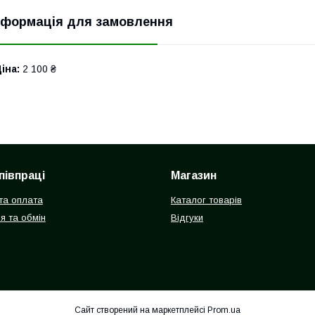
нформація для замовлення
іна:
2 100 ₴
півпраці
Магазин
та оплата
Каталог товарів
я та обмін
Відгуки
Сайт створений на маркетплейсі
Prom.ua