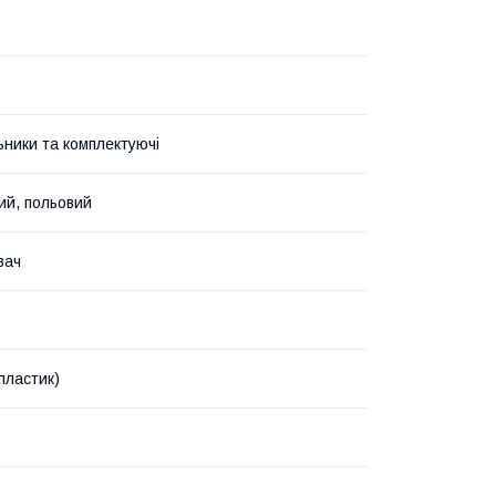
ьники та комплектуючі
ий, польовий
вач
пластик)