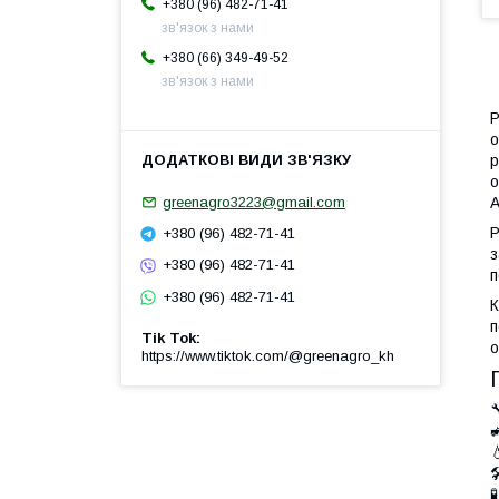
+380 (96) 482-71-41
зв'язок з нами
+380 (66) 349-49-52
зв'язок з нами
Р
о
р
о
A
greenagro3223@gmail.com
Р
+380 (96) 482-71-41
з
+380 (96) 482-71-41
п
+380 (96) 482-71-41
К
п
Tik Tok
о
https://www.tiktok.com/@greenagro_kh




