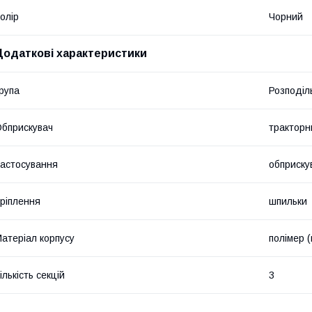
олір
Чорний
Додаткові характеристики
рупа
Розподіл
бприскувач
тракторн
астосування
обприску
ріплення
шпильки
атеріал корпусу
полімер (
ількість секцій
3