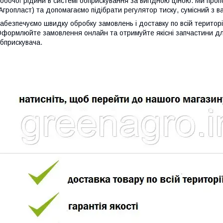
обочої рідини в системі обприскування за вигідною ціною. Ми проп
Агропласт) та допомагаємо підібрати регулятор тиску, сумісний з
абезпечуємо швидку обробку замовлень і доставку по всій територ
формлюйте замовлення онлайн та отримуйте якісні запчастини дл
бприскувача.