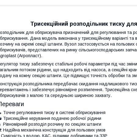
Трисекційний розподільник тиску для
озподільник для обприскувача призначений для регулювання та роз
бприскування. Дана модель виконана у трисекційному варіанті та
озчину на окремі секції штанги. Вузол застосовується на польових 
бприскувачів, представлених на ринку сільськогосподарських запча
groplast (Агропласт).
егулятор тиску забезпечує стабільні робочі параметри під час змі
агальним потоком рідини, що надходить від насоса, а секційні кр
одачу на кожну секцію штанги. Це підвищує точність обробки та з
онструкція розподільника передбачає скидання надлишкового тиск
еревантажень і забезпечує рівномірне розпилення. Трисекційна схе
бприскувачів з малою та середньою шириною захвату.
Переваги
 Точне регулювання тиску в системі обприскування
 Трисекційне керування подачею робочої рідини
 Рівномірний розподіл розчину по секціях штанги
 Надійна механічна конструкція для польових умов
 Сумісність з водою, КАС, рідкими добривами та ЗЗР