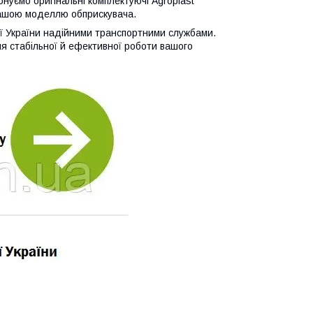
онуємо оригінальні комплектуючі Agroplast
 вашою моделлю обприскувача.
ії України надійними транспортними службами.
я стабільної й ефективної роботи вашого