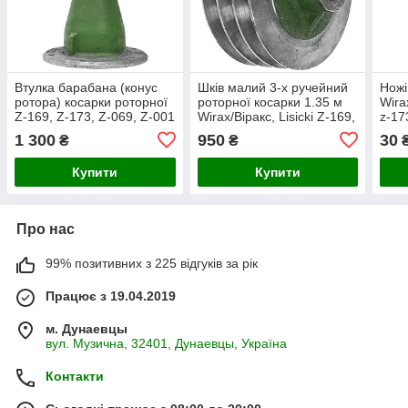
Втулка барабана (конус
Шків малий 3-х ручейний
Ножі
ротора) косарки роторної
роторної косарки 1.35 м
Wirax
Z-169, Z-173, Z-069, Z-001
Wirax/Віракс, Lisicki Z-169,
z-17
/ Маточина ротора
Z-173, Z-179, Z-069
(Пол
1 300
950
30
₴
₴
косарки Wirax/Віракс,
Польща
Lisicki Польща
Купити
Купити
Про нас
99% позитивних з 225 відгуків за рік
Працює з 19.04.2019
м. Дунаевцы
вул. Музична, 32401, Дунаевцы, Україна
Контакти