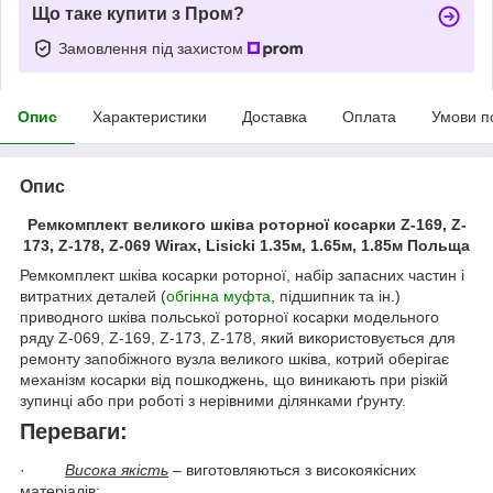
Що таке купити з Пром?
Замовлення під захистом
Опис
Характеристики
Доставка
Оплата
Умови п
Опис
Ремкомплект великого шківа роторної косарки Z-169, Z-
173, Z-178, Z-069 Wirax, Lisicki 1.35м, 1.65м, 1.85м Польща
Ремкомплект шківа косарки роторної, набір запасних частин і
витратних деталей (
обгінна муфта
, підшипник та ін.)
приводного шківа польської роторної косарки модельного
ряду Z-069, Z-169, Z-173, Z-178, який використовується для
ремонту запобіжного вузла великого шківа, котрий оберігає
механізм косарки від пошкоджень, що виникають при різкій
зупинці або при роботі з нерівними ділянками ґрунту.
Переваги:
·
Висока якість
– виготовляються з високоякісних
матеріалів;