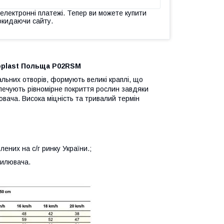
 електронні платежі. Тепер ви можете купити
окидаючи сайту.
roplast Польща P02RSM
альних отворів, формують великі краплі, що
зпечують рівномірне покриття рослин завдяки
вача. Висока міцність та тривалий термін
ених на с/г ринку України.;
пилювача.