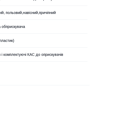
ий, польовий,навісний,причіпний
 обприскувача
пластик)
 і комплектуючі КАС до оприскувачів