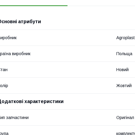
Основні атрибути
иробник
Agroplast
раїна виробник
Польща
Стан
Новий
олір
Жовтий
Додаткові характеристики
ип запчастини
Оригінал
рупа
комплект