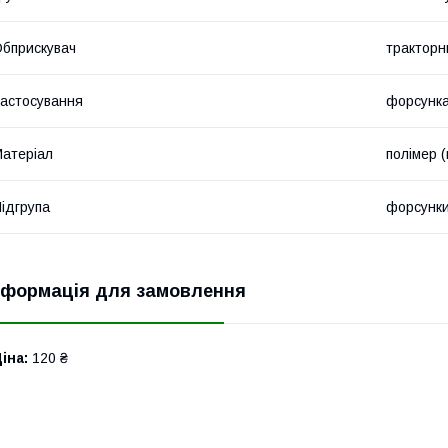
бприскувач
тракторн
астосування
форсунка
атеріал
полімер (
ідгрупа
форсунки
нформація для замовлення
іна:
120 ₴