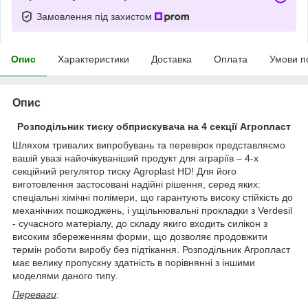
Замовлення під захистом
Опис
Характеристики
Доставка
Оплата
Умови п
Опис
Розподільник тиску обприскувача на 4 секції Агропласт
Шляхом тривалих випробувань та перевірок представляємо
вашій увазі найочікуваніший продукт для аграріїв – 4-х
секційний регулятор тиску Agroplast HD! Для його
виготовлення застосовані надійні рішення, серед яких:
спеціальні хімічні полімери, що гарантують високу стійкість до
механічних пошкоджень, і ущільнювальні прокладки з Verdesil
- сучасного матеріалу, до складу якиго входить силікон з
високим збереженням форми, що дозволяє продовжити
термін роботи виробу без підтікання. Розподільник Агропласт
має велику пропускну здатність в порівнянні з іншими
моделями даного типу.
Переваги
: