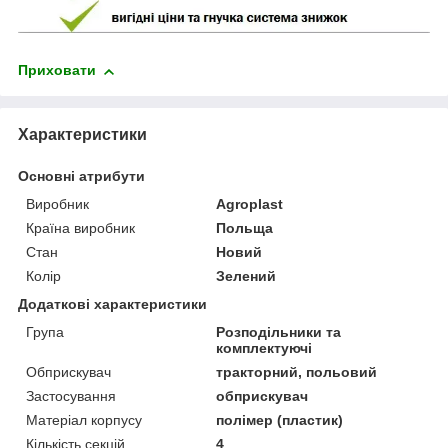
Приховати
Характеристики
Основні атрибути
Виробник
Agroplast
Країна виробник
Польща
Стан
Новий
Колір
Зелений
Додаткові характеристики
Група
Розподільники та
комплектуючі
Обприскувач
тракторний, польовий
Застосування
обприскувач
Матеріал корпусу
полімер (пластик)
Кількість секцій
4