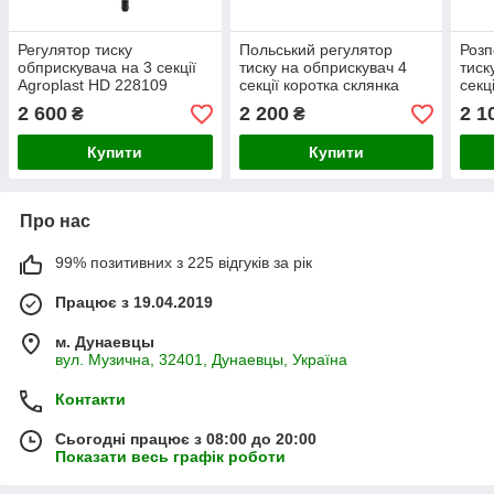
Регулятор тиску
Польський регулятор
Розп
обприскувача на 3 секції
тиску на обприскувач 4
тиск
Agroplast HD 228109
секції коротка склянка
секц
Польща
Розподільник на
2 600
2 200
2 1
₴
₴
обприскувач
Купити
Купити
Про нас
99% позитивних з 225 відгуків за рік
Працює з 19.04.2019
м. Дунаевцы
вул. Музична, 32401, Дунаевцы, Україна
Контакти
Сьогодні працює з 08:00 до 20:00
Показати весь графік роботи