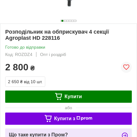
Розподільник на обприскувач 4 секції
Agroplast HD 228116
Готово до відправки
Код: ROZDZ4
Опт і роздріб
2 800
₴
2 650 ₴
від 10 шт.
Купити
або
Купити з
Що таке купити з Пром?