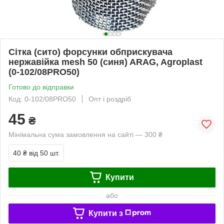
Сітка (сито) форсунки обприскувача
нержавійка mesh 50 (синя) ARAG, Agroplast
(0-102/08PRO50)
Готово до відправки
Код: 0-102/08PRO50
Опт і роздріб
45
₴
Мінімальна сума замовлення на сайті — 300 ₴
40 ₴
від 50 шт.
Купити
або
Купити з