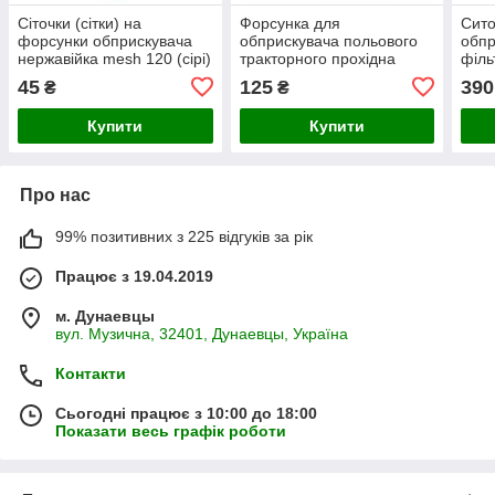
Сіточки (сітки) на
Форсунка для
Сито
форсунки обприскувача
обприскувача польового
обпр
нержавійка mesh 120 (сірі)
тракторного прохідна
філь
ARAG, Agroplast (0-
шлангова Agroplast
45
125
390
₴
₴
102/08PRO120)
100/08/P серії PRO
стандарт ARAG
Купити
Купити
Про нас
99% позитивних з 225 відгуків за рік
Працює з 19.04.2019
м. Дунаевцы
вул. Музична, 32401, Дунаевцы, Україна
Контакти
Сьогодні працює з 10:00 до 18:00
Показати весь графік роботи