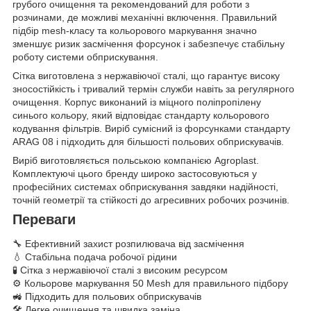
грубого очищення та рекомендований для роботи з
розчинами, де можливі механічні включення. Правильний
підбір mesh-класу та кольорового маркування значно
зменшує ризик засмічення форсунок і забезпечує стабільну
роботу системи обприскування.
Сітка виготовлена з нержавіючої сталі, що гарантує високу
зносостійкість і тривалий термін служби навіть за регулярного
очищення. Корпус виконаний із міцного поліпропілену
синього кольору, який відповідає стандарту кольорового
кодування фільтрів. Виріб сумісний із форсунками стандарту
ARAG 08 і підходить для більшості польових обприскувачів.
Виріб виготовляється польською компанією Agroplast.
Комплектуючі цього бренду широко застосовуються у
професійних системах обприскування завдяки надійності,
точній геометрії та стійкості до агресивних робочих розчинів.
Переваги
🔧 Ефективний захист розпилювача від засмічення
💧 Стабільна подача робочої рідини
🧪 Сітка з нержавіючої сталі з високим ресурсом
⚙️ Кольорове маркування 50 Mesh для правильного підбору
🚜 Підходить для польових обприскувачів
🛠 Легке очищення та швидка заміна