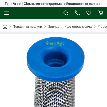
Грін-Агро | Сільськогосподарське обладнання та запчастин
Товари та послуги
Запчастини до оприскувача
Форсу