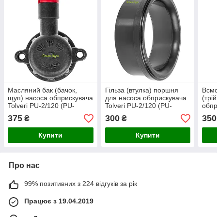
Масляний бак (бачок,
Гільза (втулка) поршня
Всмо
щуп) насоса обприскувача
для насоса обприскувача
(трі
Tolveri PU-2/120 (PU-
Tolveri PU-2/120 (PU-
обпр
2/120-23) Польща
2/120-17) Польща
2/12
375
300
350
₴
₴
Пол
Купити
Купити
Про нас
99% позитивних з 224 відгуків за рік
Працює з 19.04.2019