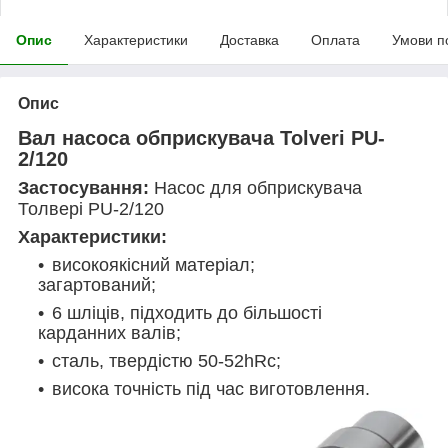
Опис
Характеристики
Доставка
Оплата
Умови п
Опис
Вал насоса обприскувача Tolveri PU-
2/120
Застосування:
Насос для обприскувача
Толвері PU-2/120
Характеристики:
високоякісний матеріал;
загартований;
6 шліців, підходить до більшості
карданних валів;
сталь, твердістю 50-52hRc;
висока точність під час виготовлення.