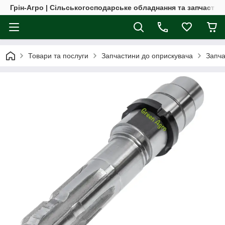
Грін-Агро | Сільськогосподарське обладнання та запчастин
Товари та послуги
Запчастини до оприскувача
Запча