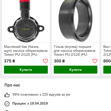
Масляний бак (бачок,
Гільза (втулка) поршня
Вал 
щуп) насоса обприскувача
для насоса обприскувача
Tolv
Tolveri PU-2/120 (PU-
Tolveri PU-2/120 (PU-
2/12
2/120-23) Польща
2/120-17) Польща
375
300
800
₴
₴
Купити
Купити
Про нас
99% позитивних з 225 відгуків за рік
Працює з 19.04.2019