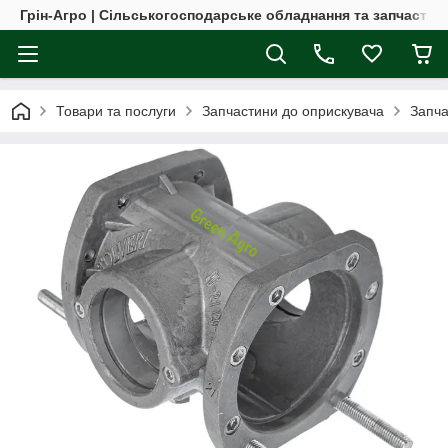
Грін-Агро | Сільськогосподарське обладнання та запчастин
Товари та послуги
Запчастини до оприскувача
Запча