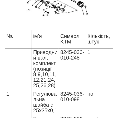
№.
ім'я
Символ
Кількість,
KTM
штук
Приводни
8245-036-
1
й вал,
010-248
комплект
(позиції
8,9,10,11,
12,21,24,
25,26,28)
1
Регулюва
8245-036-
по
льна
010-098
шайба d
25x35x0,1