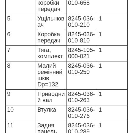
коробки
010-658
передач
5
Ущільнюв
8245-036-
1
ач
010-210
6
Коробка
8245-036-
1
передач
010-810
7
Тяга,
8245-105-
1
комплект
000-021
8
Малий
8245-036-
1
ремінний
010-250
шків
Dp=132
9
Приводни
8245-036-
1
й вал
010-263
10
Втулка
8245-036-
1
010-276
11
Задня
8245-036-
1
панель
010-289