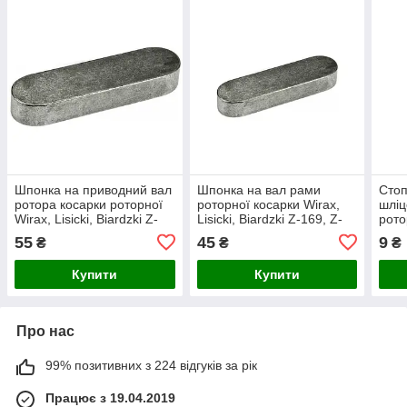
Шпонка на приводний вал
Шпонка на вал рами
Стоп
ротора косарки роторної
роторної косарки Wirax,
шліц
Wirax, Lisicki, Biardzki Z-
Lisicki, Biardzki Z-169, Z-
рото
169, Z-173, Z-069 (1.35,
173, Z-069 (1.35, 1.65,
Lisic
55
45
9
₴
₴
₴
1.65)
1.85 м)
173,
Купити
Купити
Про нас
99% позитивних з 224 відгуків за рік
Працює з 19.04.2019