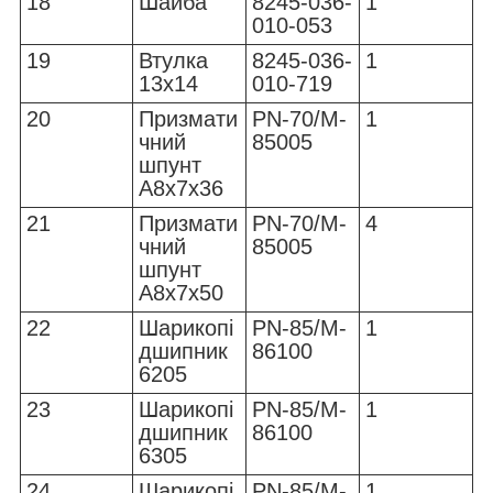
18
Шайба
8245-036-
1
010-053
19
Втулка
8245-036-
1
13x14
010-719
20
Призмати
PN-70/M-
1
чний
85005
шпунт
A8x7x36
21
Призмати
PN-70/M-
4
чний
85005
шпунт
A8x7x50
22
Шарикопі
PN-85/M-
1
дшипник
86100
6205
23
Шарикопі
PN-85/M-
1
дшипник
86100
6305
24
Шарикопі
PN-85/M-
1