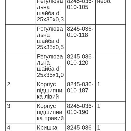
Регулюва
8245-036-
необ.
льна
010-105
шайба d
25x35x0,3
Регулюва
8245-036-
льна
010-118
шайба d
25x35x0,5
Регулюва
8245-036-
льна
010-120
шайба d
25x35x1,0
2
Корпус
8245-036-
1
підшипни
010-187
ка лівий
3
Корпус
8245-036-
1
підшипни
010-190
ка правий
4
Кришка
8245-036-
1