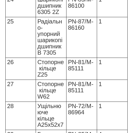
дшипник
86100
6305 2Z
25
Радіальн
PN-87/M-
1
о-
86160
упорний
шарикопі
дшипник
B 7305
26
Стопорне
PN-81/M-
1
кільце
85111
Z25
27
Стопорне
PN-81/M-
1
кільце
85111
W62
28
Ущільню
PN-72/M-
1
юче
86964
кільце
A25x52x7