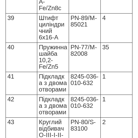
A-
Fe/Zn8c
39
Штифт
PN-89/M-
4
циліндри
85021
чний
6x16-A
40
Пружинна
PN-77/M-
35
шайба
82008
10,2-
Fe/Zn5
41
Підкладк
8245-036-
1
а з двома
010-632
отворами
42
Підкладк
8245-036-
1
а з двома
010-632
отворами
43
Круглий
PN-80/S-
2
відбивач
83100
O-III-I-II-