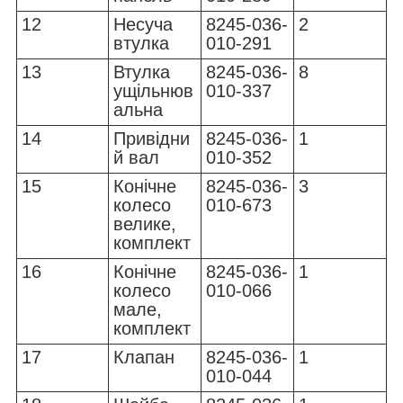
12
Несуча
8245-036-
2
втулка
010-291
13
Втулка
8245-036-
8
ущільнюв
010-337
альна
14
Привідни
8245-036-
1
й вал
010-352
15
Конічне
8245-036-
3
колесо
010-673
велике,
комплект
16
Конічне
8245-036-
1
колесо
010-066
мале,
комплект
17
Клапан
8245-036-
1
010-044