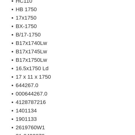
HC110
HB 1750
17х1750
BX-1750
B/17-1750
B17x1740Lw
B17x1745Lw
B17x1750Lw
16.5х1750 Ld
17 x 11 x 1750
644267.0
000644267.0
4128787216
1401134
1901133
2619760W1