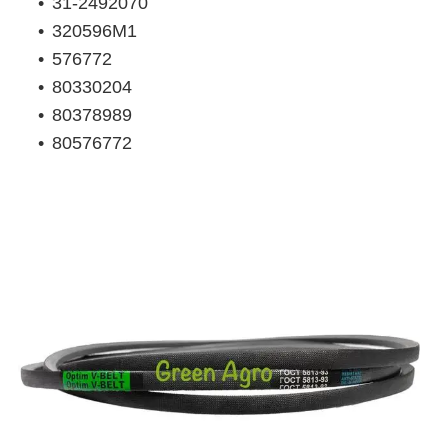
31-2492070
320596M1
576772
80330204
80378989
80576772