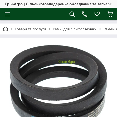
Грін-Агро | Сільськогосподарське обладнання та запчастин
Товари та послуги
Ремні для сільгосптехніки
Ремені 