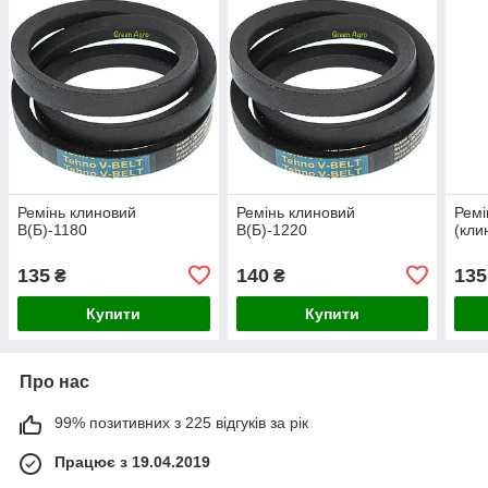
Ремінь клиновий
Ремінь клиновий
Ремі
В(Б)-1180
В(Б)-1220
(кли
135
140
135
₴
₴
Купити
Купити
Про нас
99% позитивних з 225 відгуків за рік
Працює з 19.04.2019