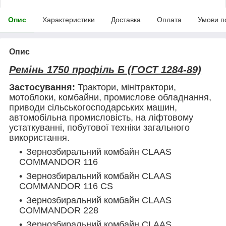
Опис
Характеристики
Доставка
Оплата
Умови п
Опис
Ремінь 1750 профіль Б (ГОСТ 1284-89)
Застосування:
Трактори, мінітрактори,
мотоблоки, комбайни, промислове обладнання,
приводи сільськогосподарських машин,
автомобільна промисловість, на ліфтовому
устаткуванні, побутової техніки загального
використання.
Зернозбиральний комбайн CLAAS
COMMANDOR 116
Зернозбиральний комбайн CLAAS
COMMANDOR 116 CS
Зернозбиральний комбайн CLAAS
COMMANDOR 228
Зернозбиральний комбайн CLAAS