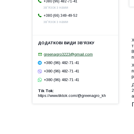
+380 (96) 482-71-41
зв'язок з нами
+380 (66) 349-49-52
зв'язок з нами
Х
т
В
greenagro3223@gmail.com
п
+380 (96) 482-71-41
Х
п
+380 (96) 482-71-41
р
+380 (96) 482-71-41
Д
2
Tik Tok
https://www.tiktok.com/@greenagro_kh
а