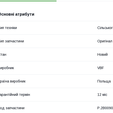
Основні атрибути
ип техніки
Сільсько
ип запчастини
Оригінал
Стан
Новий
иробник
VBF
раїна виробник
Польща
арантійний термін
12 міс
од запчастини
Р.2В009