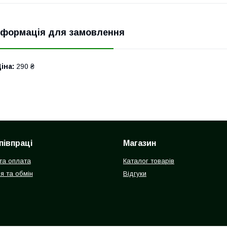
нформація для замовлення
іна:
290 ₴
півпраці
Магазин
та оплата
Каталог товарів
я та обмін
Відгуки