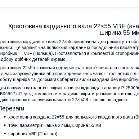
Хрестовина карданного вала 22×55 VBF (ана
ширина 55 м
рестовина карданного вала 22×55 призначена для ремонту та обсл
ехніки. Це варіант «на польський кардан» із посадочними парамет
иробник — VBF (Польща). Поставляється в комплекті зі стопорними
ідбору дрібних деталей окремо.
рестовину 22×55 зазвичай підбирають, коли з’являється люфт у ша
ід час запуску/зупинки або прискорений знос чашок і голчастих пі
оботу шарніра та допомагає зберегти вилки кардана без виробітку
ля пошуку в каталогах і звірки: позиція відповідає аналогу Р.2В009
B00907). Перед замовленням радимо звірити розміри зі знятою де
дже трапляються близькі варіанти 22×54,8 з іншою посадкою.
Переваги
хрестовина кардана 22×55 для польського карданного вала (
точні параметри: чашка 22 мм, ширина 55 мм
виробник VBF (Польща)