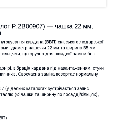
лог Р.2В00907) — чашка 22 мм,
м
уговування кардана (ВВП) сільськогосподарської
рами: діаметр чашечки 22 мм та ширина 55 мм.
 кільцями, що зручно для швидкої заміни без
рнірі, вібрація кардана під навантаженням, стуки
дшипників. Своєчасна заміна повертає нормальну
.
07 (у деяких каталогах зустрічається запис
таллю (Ø чашки та ширину по посадці/кільцях),
ВВП)