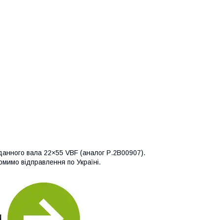
данного вала 22×55 VBF (аналог Р.2В00907).
мимо відправлення по Україні.